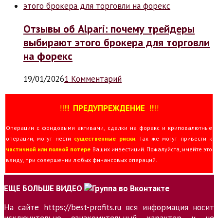
Отзывы об Alpari: почему трейдеры
выбирают этого брокера для торговли
на форекс
19/01/2026
1 Комментарий
!
!
!
!
ПРЕДУПРЕЖДЕНИЕ
!!
!
!
Операции с фондовыми активами, сделки на форекс и криповалютные
операции, могут нести
существенные риски
. Так же могут привести к
частичной или полной потере
Ваших инвестиций. Пожалуйста, имейте это
ввиду, при совершении любых финансовых операций.
ЕЩЕ БОЛЬШЕ ВИДЕО
На сайте https://best-profits.ru вся информация носит