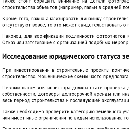
Также стоит обращать внимание на детали фотограф
строительства объектов (например, пальм в средней пол
Кроме того, важно анализировать динамику строительс
отсутствуют вовсе, то это может свидетельствовать о 
Наконец, для верификации подлинности фотоотчетов м
Отказ или затягивание с организацией подобных меропр
Исследование юридического статуса зе
При инвестировании в строительные проекты критиче
строительство. Мошеннические схемы часто предполага
Первым шагом для инвестора должна стать проверка д
собственности, договоры долгосрочной аренды или ин
весь период строительства и последующей эксплуатаци
Также необходимо проверить категорию земельного учас
или имеет иные ограничения по видам использования, т
Еще одним индикатором потенциальных проблем с прав