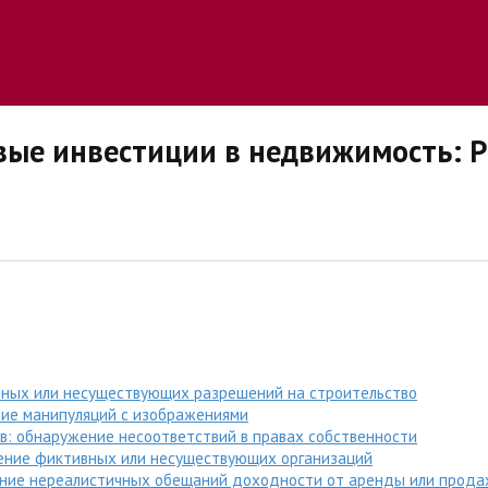
вые инвестиции в недвижимость: 
ьных или несуществующих разрешений на строительство
ние манипуляций с изображениями
в: обнаружение несоответствий в правах собственности
ление фиктивных или несуществующих организаций
ление нереалистичных обещаний доходности от аренды или прод