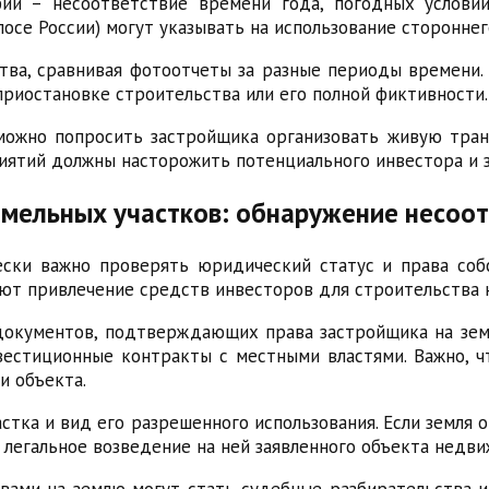
ий – несоответствие времени года, погодных условий
осе России) могут указывать на использование стороннег
тва, сравнивая фотоотчеты за разные периоды времени.
приостановке строительства или его полной фиктивности.
ожно попросить застройщика организовать живую тран
иятий должны насторожить потенциального инвестора и з
мельных участков: обнаружение несоот
ски важно проверять юридический статус и права собс
ют привлечение средств инвесторов для строительства н
окументов, подтверждающих права застройщика на земе
вестиционные контракты с местными властями. Важно,
и объекта.
тка и вид его разрешенного использования. Если земля о
о легальное возведение на ней заявленного объекта недв
ами на землю могут стать судебные разбирательства и