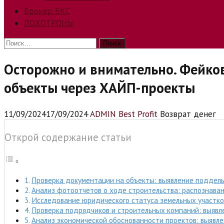
Брокер БКС
ЛОХОТРОНЫ
Найти:
Осторожно и внимательно. Фейко
объекты через ХАЙП-проекты
11/09/2024
17/09/2024
ADMIN Best Profit
Возврат денег
Открой содержание статьи
Проверка документации на объекты: выявление поддел
Анализ фотоотчетов о ходе строительства: распознава
Исследование юридического статуса земельных участко
Проверка подрядчиков и строительных компаний: выяв
Анализ экономической обоснованности проектов: выяв