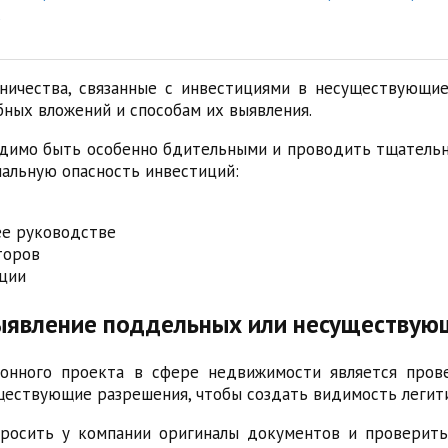
в
нничества, связанные с инвестициями в несуществующ
бных вложений и способам их выявления.
димо быть особенно бдительными и проводить тщатель
альную опасность инвестиций:
ее руководстве
торов
ции
ыявление поддельных или несуществую
онного проекта в сфере недвижимости является прове
ествующие разрешения, чтобы создать видимость легит
росить у компании оригиналы документов и проверит